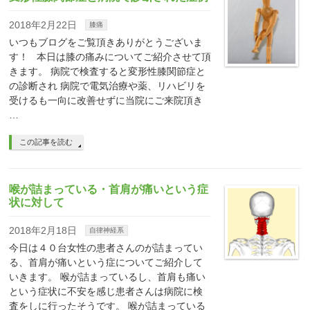
2018年2月22日
膝痛
いつもブログをご覧頂きありがとうございま
す！ 本日は膝の痛みについてご紹介させて頂
きます。 病院で検査すると変形性膝関節症と
の診断され 病院で電気治療や薬、リハビリを
受けるも一向に改善せずに当院にご来院頂き
…
この記事を読む
喉が詰まっている・首肩が痛いという症
状に対して
2018年2月18日
自律神経系
今日は４０台女性の患者さんのが詰まってい
る、首肩が痛いという症についてご紹介して
いきます。 喉が詰まっているし、首肩も痛い
という症状に不安を感じ患者さんは病院に検
査をしに行ったそうです。 喉が詰まっている